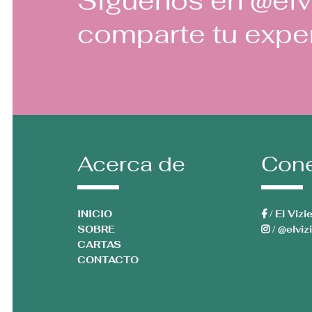
Síguenos en
@elv
comparte tu exper
Acerca de
Cone
INICIO
/ El Vizi
SOBRE
/ @elviz
CARTAS
CONTACTO