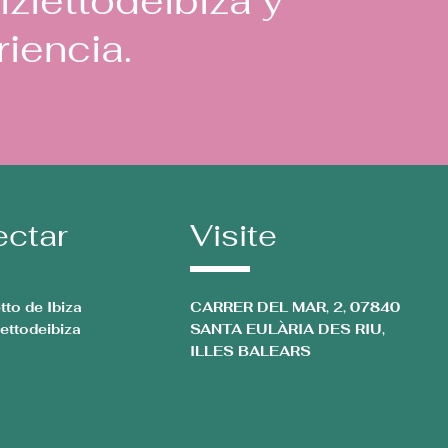
iziettodeibiza
y
iencia.
ctar
Visite
etto de Ibiza
CARRER DEL MAR, 2, 07840
iettodeibiza
SANTA EULÀRIA DES RIU,
ILLES BALEARS