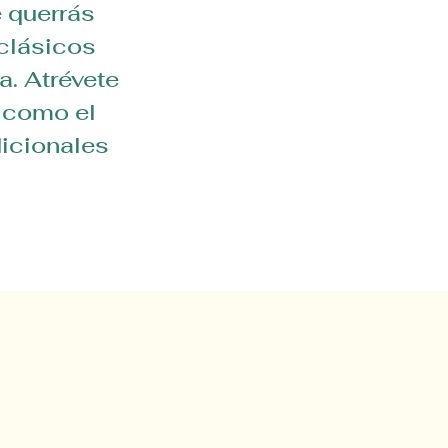
e querrás
 clásicos
a. Atrévete
 como el
dicionales