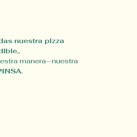
das nuestra pizza
ible,
,
uestra manera—nuestra
PINSA
.