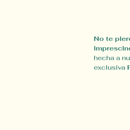
No te pier
imprescind
hecha a n
exclusiva