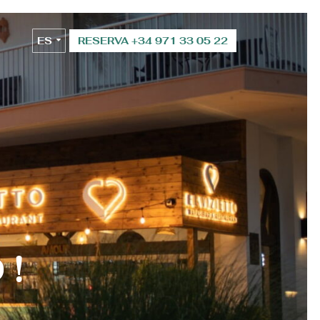
ES
RESERVA +34 971 33 05 22
EN
O!