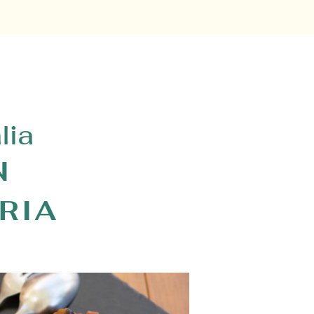
lia
N
RIA